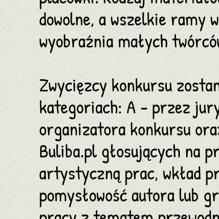
dowolne, a wszelkie ramy 
wyobraźnia małych twórcó
Zwycięzcy konkursu zostan
kategoriach: A - przez jur
organizatora konkursu ora
Buliba.pl głosujących na p
artystyczną prac, wkład pr
pomysłowość autora lub g
pracy z tematem przewodn